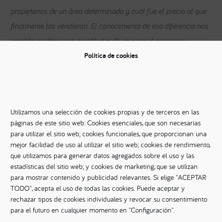
propietarios de un área determinada y cuál fue el precio al que
finalmente las vendieron. El conocimiento de esa diferencia nos
permite predecir con exactitud cuál va a ser el escenario
Política de cookies
previsible de venta de cada inmueble que se pone hoy en el
mercado.”
El Big Data de
Vida Mejor Inmobiliaria
tiene estadísticas
registradas desde hace más de una década, lo que garantiza la
Utilizamos una selección de cookies propias y de terceros en las
páginas de este sitio web: Cookies esenciales, que son necesarias
fiabilidad de sus tres modelos de valoración: la física, que se
para utilizar el sitio web; cookies funcionales, que proporcionan una
entrega al cliente en un plazo de entre 48 y 72 horas; la
mejor facilidad de uso al utilizar el sitio web; cookies de rendimiento,
valoración online, que se obtiene entre 24 y 48 horas en formato
que utilizamos para generar datos agregados sobre el uso y las
estadísticas del sitio web; y cookies de marketing, que se utilizan
audiovisual; o la tasación al minuto, que determina tres
para mostrar contenido y publicidad relevantes. Si elige "ACEPTAR
escenarios de probabilidad de venta del inmueble en función de
TODO", acepta el uso de todas las cookies. Puede aceptar y
×
sus características.
rechazar tipos de cookies individuales y revocar su consentimiento
para el futuro en cualquier momento en "Configuración".