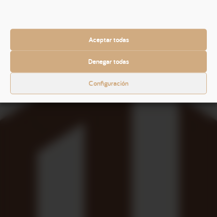
Una nueva filosofía de agencia inmobiliaria
Formado en Estados Unidos, a Moreno le llamó la atención la
relación que entablan la mayoría de los agentes inmobiliarios
Aceptar todas
con sus clientes, cuando regresó a Cataluña y empezó a trabajar.
Denegar todas
“Siempre he tenido claro que yo no vendo ni compro nada, solo
ayudo a que alguien lo consiga. El vendedor o el comprador se
Configuración
quiere sentir como un héroe cuando se cierra una operación que
considera ventajosa para sus intereses, y esa sensación suya es
la mejor recompensa para el equipo de
Vida Mejor Inmobiliaria
y para mí mismo.”
Otro de los desafíos que se ha marcado Pedro Moreno en esta
nueva etapa profesional, es mejorar la imagen que se tiene del
agente inmobiliario en Cataluña y en el resto de España para
acercarla a la de los realtors.
“En Estados Unidos el agente