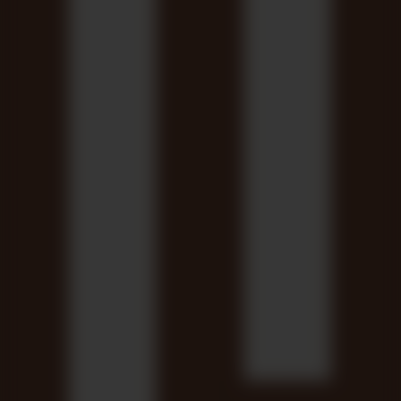
inmobiliario es un profesional muy respetado, que cuida
muchísimo su marca personal y tiene la honestidad y el código
deontológico por banderas. Su figura atrae porque no persigue
a nadie para captar a un nuevo cliente o un nuevo inmueble,
como lamentablemente ocurre aquí en demasiadas ocasiones.”
Sobre Pedro Moreno, CEO y fundador de Vida Mejor
Inmobiliaria
Pedro Moreno es el nieto número 34 de un andaluz también
llamado Pedro Moreno, que emigró a Gavà en 1967, donde
fundó una próspera agencia inmobiliaria que siempre ha
inspirado al fundador de Vida Mejor Inmobiliaria. Tanto es así
que empezó a trabajar en el sector con solo 19 años, y desde
entonces no ha parado de formarse y completar su
especialización como agente de la propiedad inmobiliaria