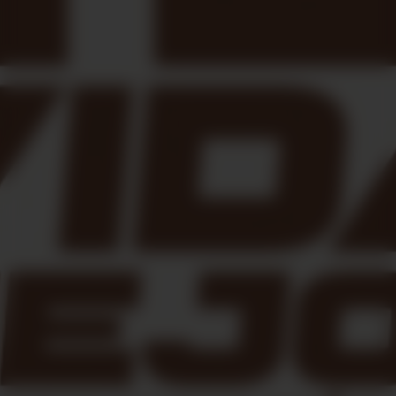
colegiado en Cataluña y acreditado internacionalmente por
CRS
(Council of Residential Specialist).
Moreno ha sido presidente de la Agrupación de comerciantes de
Gavà y miembro del Consejo de Comercio designado por el
Ajuntament de Gavà
. En los últimos años ha sido reconocido
con numerosos premios de marketing, igual que figura en la
mayoría de los rankings de influencers del sector inmobiliario en
las redes sociales.
En la actualidad es vicepresidente del
Club Notegés
, la
plataforma de profesionales inmobiliarios que más vende en
España, con casi 235.000 compradores registrados y cerca de
5.000 viviendas vendidas solo en el último año.
Más información en:
vidamejorinmobiliaria.com
.