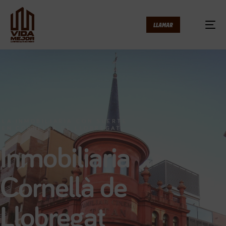
LLAMAR
LA INMOBILIARIA CON SUERTE
EN CORNELLÀ DE LLOBREGAT
Inmobiliaria
Cornellà de
Llobregat