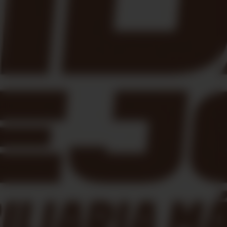





Reseña de Jaume Yllana.
Es más que una inmobiliaria, te hacen sentir como uno más
de ellos, nos lo han puesto todo muy fácil.
Compra, vende o alquila tu
piso o casa en Cornellà
Nos resultara muy gratificante que nos llames para pedirnos
opinión de cualquier tema relacionado con el sector
inmobiliario en Cornellà y que cuando acabe nuestra
relación profesional, empiece la personal.