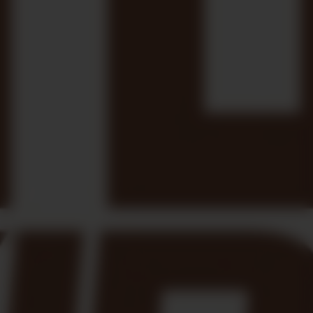
Ni vendemos ni compramos,
ayudamos a que lo consigas.
Pedro Moreno
CEO Founder
Muy profesionales!