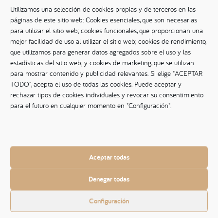
las viviendas
. Poder exponer las casas de la manera más
Utilizamos una selección de cookies propias y de terceros en las
bonita hace que podamos resaltar su belleza al cliente. Ya
páginas de este sitio web: Cookies esenciales, que son necesarias
para utilizar el sitio web; cookies funcionales, que proporcionan una
sabe, una imagen vale más que mil palabras.
mejor facilidad de uso al utilizar el sitio web; cookies de rendimiento,
que utilizamos para generar datos agregados sobre el uso y las
También disponemos de un
departamento especializado
estadísticas del sitio web; y cookies de marketing, que se utilizan
de
IMAGINE
HOME
para poner los hogares en escena,
para mostrar contenido y publicidad relevantes. Si elige "ACEPTAR
decorarlos, organizarlos y limpiar para aumentar los
TODO", acepta el uso de todas las cookies. Puede aceptar y
×
contactos y obtener el máximo precio de mercado. Somos
rechazar tipos de cookies individuales y revocar su consentimiento
pioneros en la zona habiendo vendido más de 100
para el futuro en cualquier momento en "Configuración".
viviendas con esta técnica importada de Estados Unidos.
BUSCAR PISO O CASA
Aceptar todas
Denegar todas
Vende seguro en Cornellà
Configuración