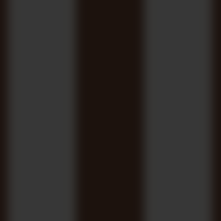
optimiza más de un 70% su tiempo.
VALORA TU PISO EN UN MINUTO